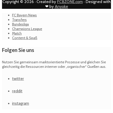
Copyright © 2026 · Created by
FCBZONE.com
· Designed with
❤ by
Anyoke
FC Bayern News
Transfers
Bundesliga
Champions League
Match
Content & Spaß
Folgen Sie uns
Nutzen Sie gemeinsam marktorientierte Prozesse und gleichen Sie
gleichzeitig die Ressourcen interner oder „organischer“ Quellen aus.
twitter
reddit
instagram