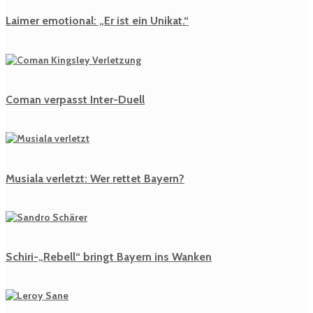
Laimer emotional: „Er ist ein Unikat.“
Coman verpasst Inter-Duell
Musiala verletzt: Wer rettet Bayern?
Schiri-„Rebell“ bringt Bayern ins Wanken