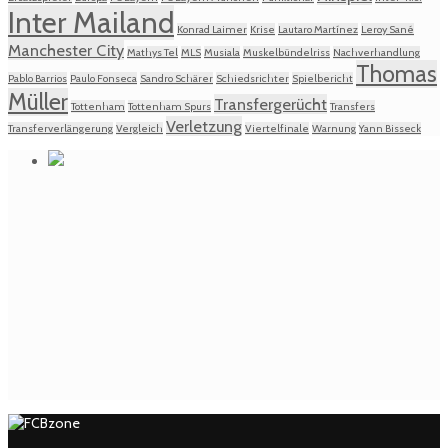
Inter Mailand
Konrad Laimer
Krise
Lautaro Martínez
Leroy Sané
Manchester City
Mathys Tel
MLS
Musiala
Muskelbündelriss
Nachverhandlung
Thomas
Pablo Barrios
Paulo Fonseca
Sandro Schärer
Schiedsrichter
Spielbericht
Müller
Transfergerücht
Tottenham
Tottenham Spurs
Transfers
Verletzung
Transferverlängerung
Vergleich
Viertelfinale
Warnung
Yann Bisseck