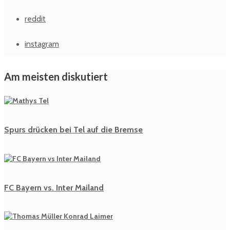
reddit
instagram
Am meisten diskutiert
Spurs drücken bei Tel auf die Bremse
FC Bayern vs. Inter Mailand