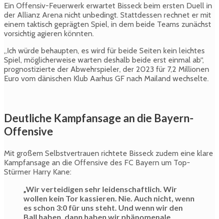
Ein Offensiv-Feuerwerk erwartet Bisseck beim ersten Duell in
der Allianz Arena nicht unbedingt. Stattdessen rechnet er mit
einem taktisch geprägten Spiel, in dem beide Teams zunächst
vorsichtig agieren könnten.
„Ich würde behaupten, es wird für beide Seiten kein leichtes
Spiel, möglicherweise warten deshalb beide erst einmal ab“,
prognostizierte der Abwehrspieler, der 2023 für 7,2 Millionen
Euro vom dänischen Klub Aarhus GF nach Mailand wechselte.
Deutliche Kampfansage an die Bayern-
Offensive
Mit großem Selbstvertrauen richtete Bisseck zudem eine klare
Kampfansage an die Offensive des FC Bayern um Top-
Stürmer Harry Kane:
„Wir verteidigen sehr leidenschaftlich. Wir
wollen kein Tor kassieren. Nie. Auch nicht, wenn
es schon 3:0 für uns steht. Und wenn wir den
Ball haben, dann haben wir phänomenale