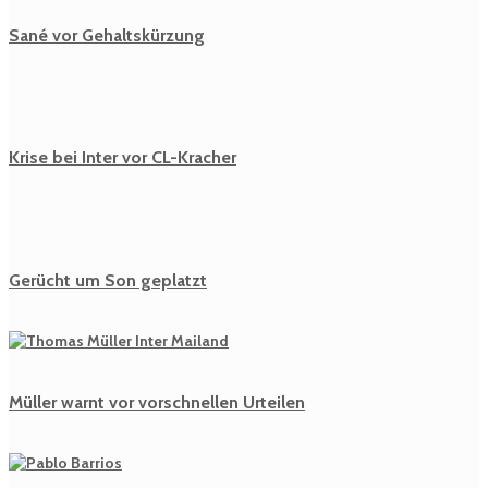
Sané vor Gehaltskürzung
Krise bei Inter vor CL-Kracher
Gerücht um Son geplatzt
Müller warnt vor vorschnellen Urteilen