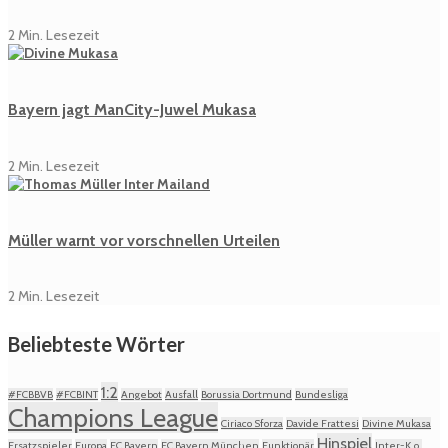
2 Min. Lesezeit
Bayern jagt ManCity-Juwel Mukasa
2 Min. Lesezeit
Müller warnt vor vorschnellen Urteilen
2 Min. Lesezeit
Beliebteste Wörter
1:2
#FCBBVB
#FCBINT
Angebot
Ausfall
Borussia Dortmund
Bundesliga
Champions League
Ciriaco Sforza
Davide Frattesi
Divine Mukasa
Hinspiel
Ersatzspieler
Europa
FC Bayern
FC Bayern München
Funktionär
Inter-K.o.