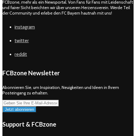
FCBzone, mehr als ein Newsportal. Von Fans für Fans mit Leidenschaft
und fairer Sicht berichten wir über unseren Herzensverein. Werde Teil
der Community und erlebe den FC Bayern hautnah mit uns!
instagram
twitter
reddit
FCBzone Newsletter
Abonnieren Sie, um Inspiration, Neuigkeiten und Ideen in Ihrem
Posteingang zu erhalten.
Support & FCBzone