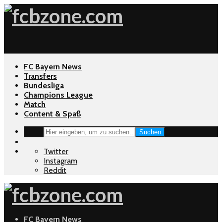
FC Bayern News
Transfers
Bundesliga
Champions League
Match
Content & Spaß
Suchen
Twitter
Instagram
Reddit
FC Bayern News