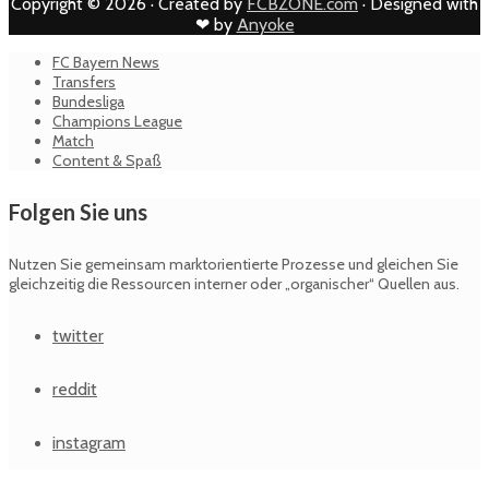
Copyright © 2026 · Created by
FCBZONE.com
· Designed with
❤ by
Anyoke
FC Bayern News
Transfers
Bundesliga
Champions League
Match
Content & Spaß
Folgen Sie uns
Nutzen Sie gemeinsam marktorientierte Prozesse und gleichen Sie
gleichzeitig die Ressourcen interner oder „organischer“ Quellen aus.
twitter
reddit
instagram