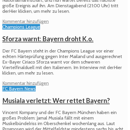
Nationalmannschaft, und nun wartet bereits das nächste
große Ereignis auf ihn. Am Dienstagabend (21:00 Uhr) tritt
derHier klicken, um mehr zu lesen.
Kommentar hinzufügen
Champions League
Sforza warnt: Bayern droht K.o.
Der FC Bayern steht in der Champions League vor einer
echten Härteprüfung gegen Inter Mailand und ausgerechnet
Ex-Bayer Ciriaco Sforza warnt vor dem schweren
Viertelfinalduell mit den Italienern. Im Interview mit derHier
klicken, um mehr zu lesen.
Kommentar hinzufügen
FC Bayern News
Musiala verletzt: Wer rettet Bayern?
Vincent Kompany und der FC Bayern München haben ein
großes Problem: Jamal Musiala fällt mit einem
Muskelbündelriss im Oberschenkel wochenlang aus. Laut
Prognosen wird der Mittelfeldstar mindestens sechs bis acht