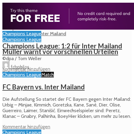
Bayern jagt ManCity-Juwel Mukasa
fcbphilos
10. April 2025
Champions League
Champions League
Champions League: 1:2 für Inter Mailand
Müller warnt vor vorschnellen Urteilen
©dpa / Tom Weller
fcbphilos
Kommentar hinzufügen
8. April 2025
Champions League
Match
FC Bayern vs. Inter Mailand
Die Aufstellung So startet der FC Bayern gegen Inter Mailand:
Urbig – Minjae, Kimmich, Goretzka, Kane, Sané, Dier, Olise,
Guerreiro, Laimer, Stanišić. Einwechselspieler sind: Peretz,
Klanac – Gnabry, Palhinha, BoeyHier klicken, um mehr zu lesen.
Kommentar hinzufügen
Champions League